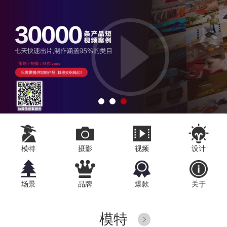
1
2
3
模特
摄影
视频
设计
场景
品牌
爆款
关于
模特