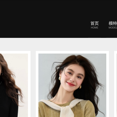
首页
模特
HOME
MODE