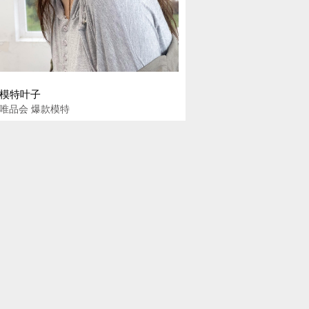
模特叶子
唯品会
爆款模特