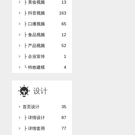
├ 美妆视频
13
├ 抖音视频
163
├ 口播视频
65
├ 食品视频
12
├ 产品视频
52
├ 企业宣传
1
└ 特效建模
4
设计
首页设计
35
├ 详情设计
87
├ 详情套用
77