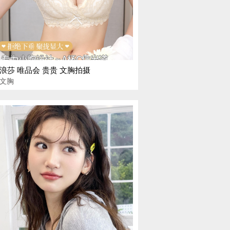
浪莎 唯品会 贵贵 文胸拍摄
文胸