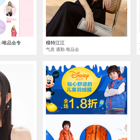
-唯品会专
模特江江
气质
通勤
唯品会