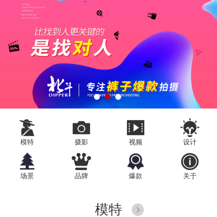
1
2
3
模特
摄影
视频
设计
场景
品牌
爆款
关于
模特