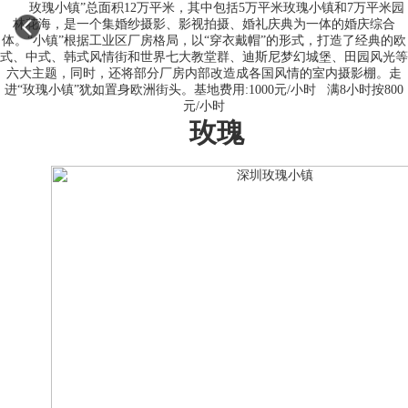
玫瑰小镇”总面积12万平米，其中包括5万平米玫瑰小镇和7万平米园
林花海，是一个集婚纱摄影、影视拍摄、婚礼庆典为一体的婚庆综合
体。“小镇”根据工业区厂房格局，以“穿衣戴帽”的形式，打造了经典的欧
式、中式、韩式风情街和世界七大教堂群、迪斯尼梦幻城堡、田园风光等
六大主题，同时，还将部分厂房内部改造成各国风情的室内摄影棚。走
进“玫瑰小镇”犹如置身欧洲街头。基地费用:1000元/小时 满8小时按800
元/小时
玫瑰