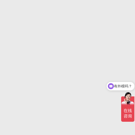
有外模吗？