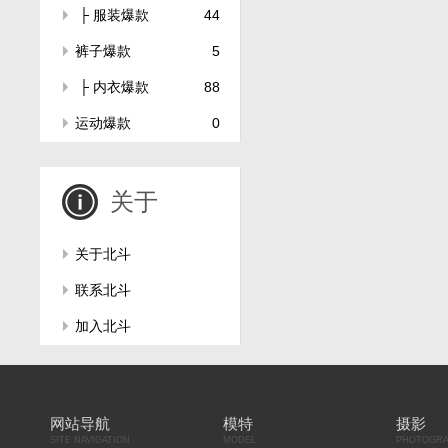
├ 服装爆款
44
裤子爆款
5
├ 内衣爆款
88
运动爆款
0
关于
关于北斗
联系北斗
加入北斗
网站导航
模特
摄影
SITE NAVIGATION
MODEL
PHOTOGR