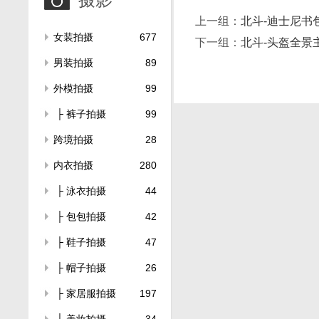
上一组：
北斗-迪士尼书
女装拍摄
677
下一组：
北斗-头盔全景
男装拍摄
89
外模拍摄
99
├ 裤子拍摄
99
跨境拍摄
28
内衣拍摄
280
├ 泳衣拍摄
44
├ 包包拍摄
42
├ 鞋子拍摄
47
├ 帽子拍摄
26
├ 家居服拍摄
197