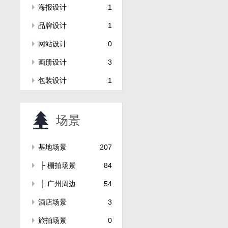
海报设计
1
品牌设计
1
网站设计
0
画册设计
3
包装设计
1
场景
基地场景
207
├ 棚拍场景
84
├ 广州周边
54
酒店场景
3
旅拍场景
0