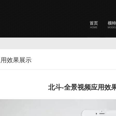
首页
模特
HOME
MODE
应用效果展示
北斗-全景视频应用效